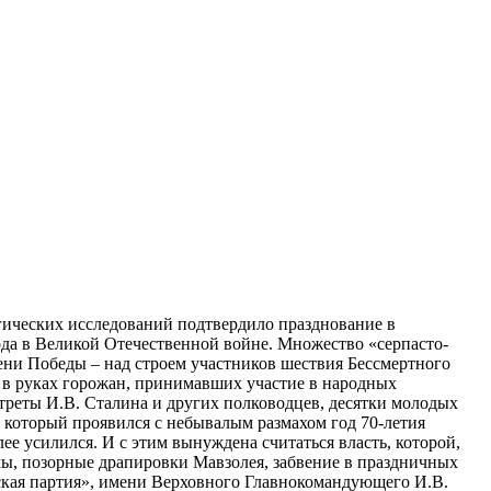
огических исследований подтвердило празднование в
да в Великой Отечественной войне. Множество «серпасто-
ни Победы – над строем участников шествия Бессмертного
; в руках горожан, принимавших участие в народных
ртреты И.В. Сталина и других полководцев, десятки молодых
который проявился с небывалым размахом год 70-летия
лее усилился. И с этим вынуждена считаться власть, которой,
мы, позорные драпировки Мавзолея, забвение в праздничных
ская партия», имени Верховного Главнокомандующего И.В.