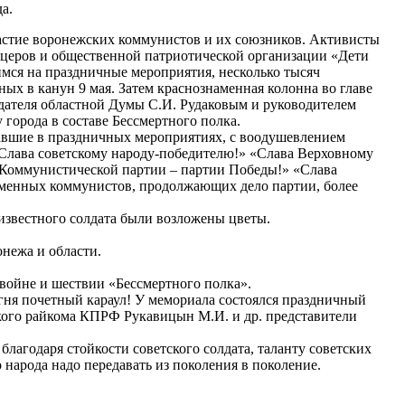
а.
астие воронежских коммунистов и их союзников. Активисты
церов и общественной патриотической организации «Дети
мся на праздничные мероприятия, несколько тысяч
ых в канун 9 мая. Затем краснознаменная колонна во главе
дателя областной Думы С.И. Рудаковым и руководителем
орода в составе Бессмертного полка.
авшие в праздничных мероприятиях, с воодушевлением
«Слава советскому народу-победителю!» «Слава Верховному
Коммунистической партии – партии Победы!» «Слава
ременных коммунистов, продолжающих дело партии, более
звестного солдата были возложены цветы.
нежа и области.
войне и шествии «Бессмертного полка».
огня почетный караул! У мемориала состоялся праздничный
ого райкома КПРФ Рукавицын М.И. и др. представители
лагодаря стойкости советского солдата, таланту советских
народа надо передавать из поколения в поколение.