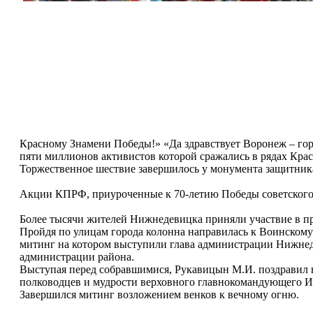
Красному Знамени Победы!» «Да здравствует Воронеж – гор
пяти миллионов активистов которой сражались в рядах Крас
Торжественное шествие завершилось у монумента защитник
Акции КПРФ, приуроченные к 70-летию Победы советского 
Более тысячи жителей Нижнедевицка приняли участвие в п
Пройдя по улицам города колонна направилась к Воинскому 
митинг на котором выступили глава администрации Нижнед
администрации района.
Выступая перед собравшимися, Рукавицын М.И. поздравил вс
полководцев и мудрости верховного главнокомандующего И.В
Завершился митинг возложением венков к вечному огню.