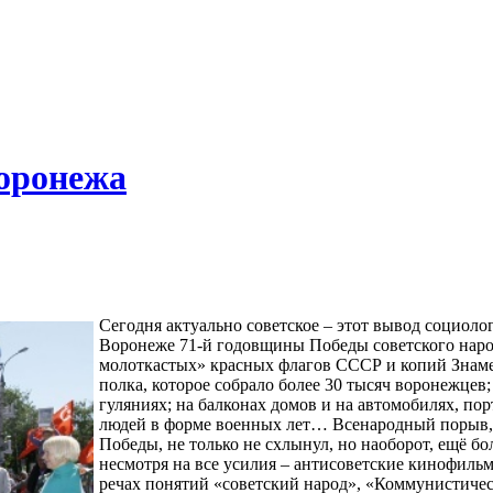
оронежа
Сегодня актуально советское – этот вывод социол
Воронеже 71-й годовщины Победы советского наро
молоткастых» красных флагов СССР и копий Знаме
полка, которое собрало более 30 тысяч воронежцев
гуляниях; на балконах домов и на автомобилях, по
людей в форме военных лет… Всенародный порыв, 
Победы, не только не схлынул, но наоборот, ещё бо
несмотря на все усилия – антисоветские кинофиль
речах понятий «советский народ», «Коммунистиче