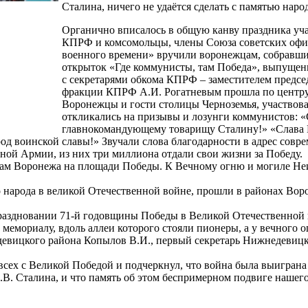
Сталина, ничего не удаётся сделать с памятью народ
Органично вписалось в общую канву праздника уч
КПРФ и комсомольцы, члены Союза советских офи
военного времени» вручили воронежцам, собравши
открыток «Где коммунисты, там Победа», выпущенн
с секретарями обкома КПРФ – заместителем предсе
фракции КПРФ А.И. Рогатневым прошла по центру г
Воронежцы и гости столицы Черноземья, участвов
откликались на призывы и лозунги коммунистов: 
главнокомандующему товарищу Сталину!» «Слава 
од воинской славы!» Звучали слова благодарности в адрес сов
ной Армии, из них три миллиона отдали свои жизни за Победу.
ам Воронежа на площади Победы. К Вечному огню и могиле Неи
народа в великой Отечественной войне, прошли в районах Воро
раздновании 71-й годовщины Победы в Великой Отечественной 
мемориалу, вдоль аллеи которого стояли пионеры, а у вечного 
евицкого района Копылов В.И., первый секретарь Нижнедевицк
ех с Великой Победой и подчеркнул, что война была выиграна б
. Сталина, и что память об этом беспримерном подвиге нашего 