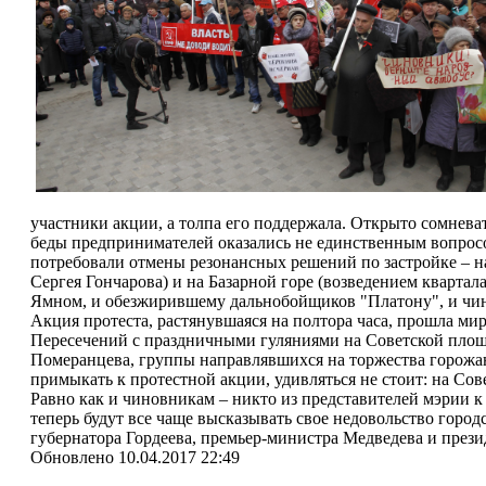
участники акции, а толпа его поддержала. Открыто сомнева
беды предпринимателей оказались не единственным вопросом
потребовали отмены резонансных решений по застройке – н
Сергея Гончарова) и на Базарной горе (возведением квартал
Ямном, и обезжирившему дальнобойщиков "Платону", и чин
Акция протеста, растянувшаяся на полтора часа, прошла м
Пересечений с праздничными гуляниями на Советской площ
Померанцева, группы направлявшихся на торжества горожан
примыкать к протестной акции, удивляться не стоит: на Сов
Равно как и чиновникам – никто из представителей мэрии к
теперь будут все чаще высказывать свое недовольство горо
губернатора Гордеева, премьер-министра Медведева и прези
Обновлено 10.04.2017 22:49