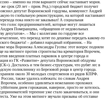
ссию – именно на этом варианте сейчас настаивает мэрия.
же срок (20 лет – прим. Ред.) городской бюджет получит
 – пояснил депутат Воронежской гордумы, коммунист Андрей
какую-то глобальную реконструкцию, на которой настаивают
ерехода пока никто не заказывал! А социальная
 что голос предпринимателей, которые могут лишиться
м Андрея Померанцева, «обращения от недовольных
у депутатов». – Мы с коллегами по гордуме все
ечатление, что переход хотят по дешевке передать какому-то
дского бюджета! – добавил народный избранник. – На
вке мэра Воронежа Александра Гусева: этот вопрос подняли
еще на митинге против строительства крематория Впрочем,
отив введения платных парковок в центре города и
зация из ГК «Развитие» депутата Воронежской облдумы
К»). Досталось и тем бизнес-структурам, что рубят лес в
дскую поликлинику из Березовой рощи в центр города.
охраняли около 30 молодых спортсменов из рядов КПРФ.
оссии, также удалось избежать: по словам Андрея
. Впрочем, особенно удивляться нежеланию прохожих
субботним днем горожанам, наверное, просто не хотелось.
едпринимателей терпение уже стало заканчиваться, и они
еста. Уже на этом митинге звучали призывы об отставке