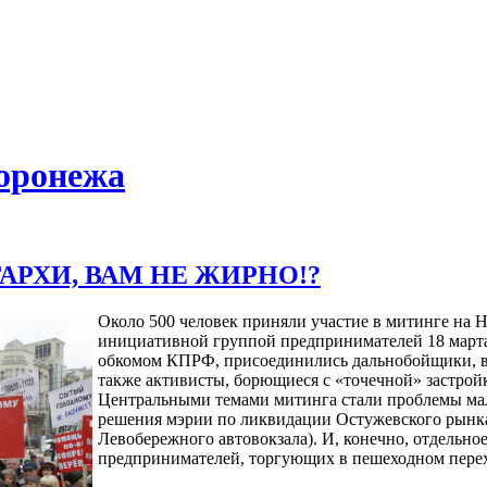
оронежа
АРХИ, ВАМ НЕ ЖИРНО!?
Около 500 человек приняли участие в митинге на
инициативной группой предпринимателей 18 марта
обкомом КПРФ, присоединились дальнобойщики, в
также активисты, борющиеся с «точечной» застрой
Центральными темами митинга стали проблемы мало
решения мэрии по ликвидации Остужевского рынка
Левобережного автовокзала). И, конечно, отдельн
предпринимателей, торгующих в пешеходном перехо