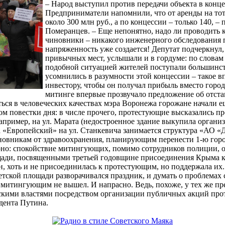
– Народ выступил против передачи объекта в конце
Предприниматели напомнили, что от аренды на тот 
около 300 млн руб., а по концессии – только 140,
Померанцев. – Еще непонятно, надо ли проводить 
чиновники – никакого инженерного обследования п
напряженность уже создается! Депутат подчеркнул,
привычных мест, услышали и в гордуме: по слова
подобной ситуацией жителей поступали большинств
усомнились в разумности этой концессии – такое вп
инвестору, чтобы он получал прибыль вместо горо
митинге впервые прозвучало предложение об отста
ться в человеческих качествах мэра Воронежа горожане начали 
 повестки дня: в числе прочего, протестующие высказались пр
апример, на ул. Марата (недостроенное здание выкупила органи
а «Европейский» на ул. Станкевича занимается структура «АО «ДС
овникам от здравоохранения, планирующим перенести 1-ю горо
ирно: спокойствие митингующих, помимо сотрудников полиции, 
ади, посвященными третьей годовщине присоединения Крыма к Р
, хоть и не присоединилась к протестующим, но поддержала их
етской площади разворачивался праздник, и думать о проблемах 
 митингующим не вышел. И напрасно. Ведь, похоже, у тех же пр
дскими властями посредством организации публичных акций прот
дента Путина.