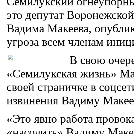
Семилукский огнеупорны
это депутат Воронежско
Вадима Макеева, опубли
угроза всем членам иниц
В свою очере
«Семилукская жизнь» Мак
своей страничке в соцсе
извинения Вадиму Макее
«Это явно работа провока
«насолить» Вадиму Макее