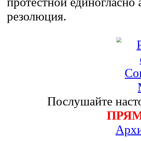
протестной единогласно 
резолюция.
Послушайте насто
ПРЯ
Архи