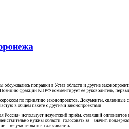
оронежа
 обсуждались поправки в Устав области и другие законопроект
». Позицию фракции КПРФ
комментирует её руководитель, первый
 ксероксом по принятию законопроектов. Документы, связанные 
частую в общем пакете с другими законопроектами.
ая Россия» использует иезуитский приём, ставящий оппонентов в
 действительно нужны области, голосовать за – значит, поддер
е – не участвовать в голосовании.